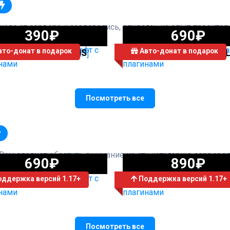
ода от сервера и создавались, опираясь на опыт проекто
390₽
690₽
то-донат в подарок
Авто-донат в подарок
СЕРВЕР SLIMENEXUS
СЕРВЕР GHASTWOR
Посмотреть все
Вам следует обратить внимание на эту категорию серверов
690₽
890₽
ддержка версий 1.17+
Поддержка версий 1.17+
СЕРВЕР CYBERBUM
СЕРВЕР DAYZ
Посмотреть все