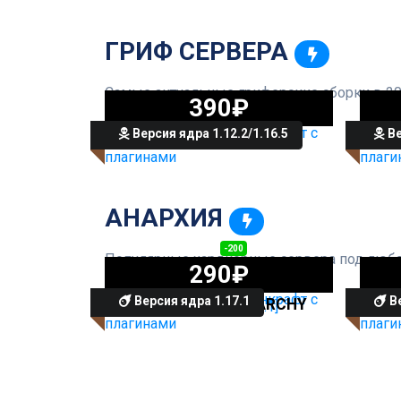
ГРИФ СЕРВЕРА
Самые актуальные гриферские сборки в 20
390₽
Версия ядра 1.12.2/1.16.5
Ве
СЕРВЕР STARTGRIEF
АНАРХИЯ
490₽
-200
Популярные хардкорные сервера под люб
290₽
Версия ядра 1.17.1
Ве
СЕРВЕР HARDANARCHY