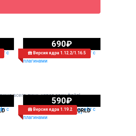
690₽
Версия ядра 1.12.2/1.16.5
СЕРВЕР SHULKER
можно всего лишь через один файл!
590₽
Версия ядра 1.19.2
LD
СЕРВЕР UNIQUEWORLD