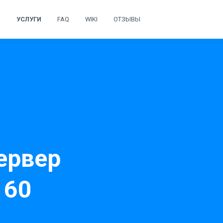
А
УСЛУГИ
FAQ
WIKI
ОТЗЫВЫ
ервер
 60