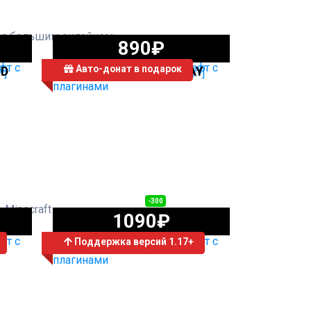
в с большим онлайном
890₽
Авто-донат в подарок
LD
СЕРВЕР MAGMAPLAY
1390₽
-300
 Minecraft
1090₽
Поддержка версий 1.17+
СЕРВЕР FACTIONS