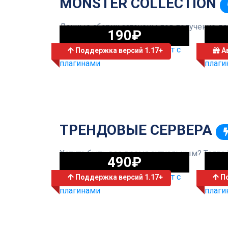
MONSTER COLLECTION
Данные сборки заточены под получение дох
190₽
Поддержка версий 1.17+
Ав
СЕРВЕР WOLFSTART
ТРЕНДОВЫЕ СЕРВЕРА
Хотите быть все время актуальным? Тогда 
490₽
Поддержка версий 1.17+
По
СЕРВЕР GTA RP