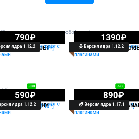
23 году с наполнением на любой вкус!
790₽
1390₽
рсия ядра 1.12.2
Версия ядра 1.12.2
СЕРВЕР ENDERJET
СЕРВЕР DRAGONGRI
1190₽
1390₽
-600
-500
ой бюджет
590₽
890₽
рсия ядра 1.12.2
Версия ядра 1.17.1
СЕРВЕР ANARCHY
СЕРВЕР FANTASTICANA