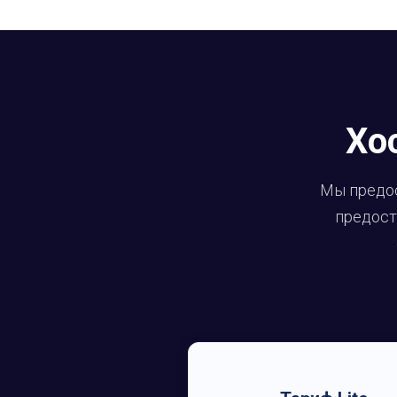
Хо
Мы предос
предост